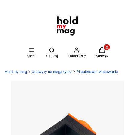
Produkty w koszy
Otwórz wyszukiwarkę
Menu
Szukaj
Zaloguj się
Koszyk
Hold my mag
Uchwyty na magazynki
Pistoletowe: Mocowania