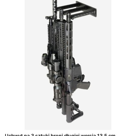
Uchwyt na 3 sztuki broni długiej wersja 13,5 cm