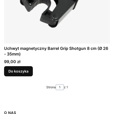
Uchwyt magnetyczny Barrel Grip Shotgun 8 cm (Ø 26
- 35mm)
Cena
99,00 zł
Do koszyka
Strona
z 1
Linki w stopce
O NAS