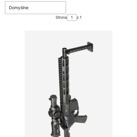
Domyślne
Strona
z 1