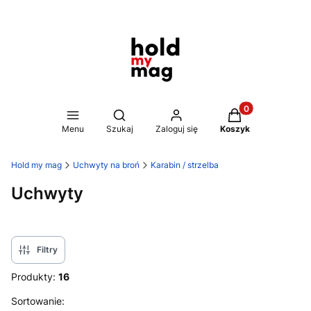
Produkty w koszy
Otwórz wyszukiwarkę
Menu
Szukaj
Zaloguj się
Koszyk
Hold my mag
Uchwyty na broń
Karabin / strzelba
Uchwyty
Filtry
Produkty:
16
Lista produktów
Sortowanie: