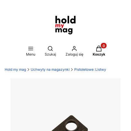
Produkty w koszy
Otwórz wyszukiwarkę
Menu
Szukaj
Zaloguj się
Koszyk
Hold my mag
Uchwyty na magazynki
Pistoletowe: Listwy