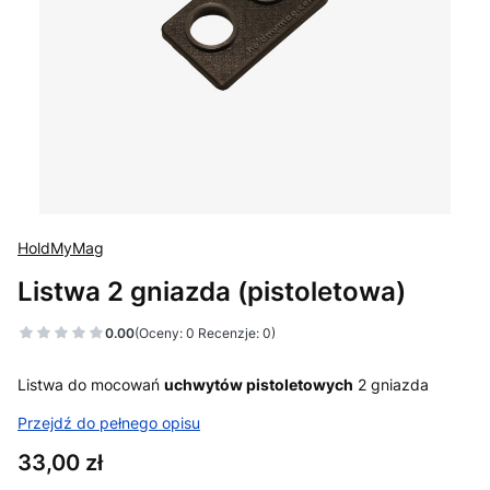
HoldMyMag
Listwa 2 gniazda (pistoletowa)
0.00
(Oceny: 0 Recenzje: 0)
Listwa do mocowań
uchwytów pistoletowych
2 gniazda
Przejdź do pełnego opisu
Cena
33,00 zł